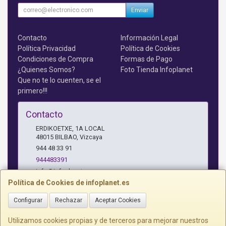
Enviar
Contacto
Información Legal
Política Privacidad
Política de Cookies
Condiciones de Compra
Formas de Pago
¿Quienes Somos?
Foto Tienda Infoplanet
Que no te lo cuenten, se el
primero!!!
Contacto
ERDIKOETXE, 1A LOCAL
48015
BILBAO
,
Vizcaya
944 48 33 91
944483391
info@infoplanet.es
Política de Cookies de infoplanet.es
Configurar
Rechazar
Aceptar Cookies
Horario
10 A 14:15 H Y 17:15 A 19:30 H
Utilizamos cookies propias y de terceros para mejorar nuestros