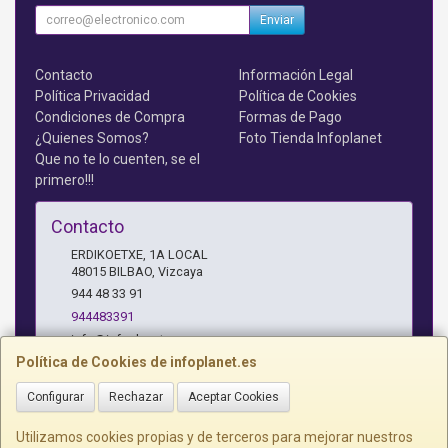
Enviar
Contacto
Información Legal
Política Privacidad
Política de Cookies
Condiciones de Compra
Formas de Pago
¿Quienes Somos?
Foto Tienda Infoplanet
Que no te lo cuenten, se el
primero!!!
Contacto
ERDIKOETXE, 1A LOCAL
48015
BILBAO
,
Vizcaya
944 48 33 91
944483391
info@infoplanet.es
Política de Cookies de infoplanet.es
Configurar
Rechazar
Aceptar Cookies
Horario
10 A 14:15 H Y 17:15 A 19:30 H
Utilizamos cookies propias y de terceros para mejorar nuestros