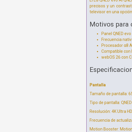
El LG QNED evo AI QNE
precisos y un contras
televisor en una opció
Motivos para
Panel QNED evo 
Frecuencia nati
Procesador α8 A
Compatible con
webOS 26 con Cop
Especificacio
Pantalla
Tamaño de pantalla: 6
Tipo de pantalla: QNED
Resolución: 4K Ultra H
Frecuencia de actualiz
Motion Booster: Motio