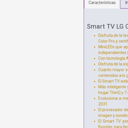
Características
I
Smart TV LG 
Disfruta de la 
Color Pro y cert
MiniLEDs que apo
independientes y
Con tecnología A
Disfruta de la ex
Cuanto mayor es
contenidos a lo 
El Smart TV web
Más inteligente 
hogar ThinQ y 7 
Evoluciona a m
2031.
El procesador de
imagen y sonido,
El Smart TV per
Booster, para ll