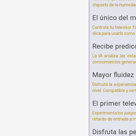
chipsets de la humedad
El único del 
Controla tu televisor
clica para usarlo como 
Recibe predic
La IA analiza las est
conocimientos generad
Mayor fluidez
Disfruta la experienci
nivel. Compatible y c
El primer tel
Experimenta los juegos
retardo de entrada a m
Disfruta las p