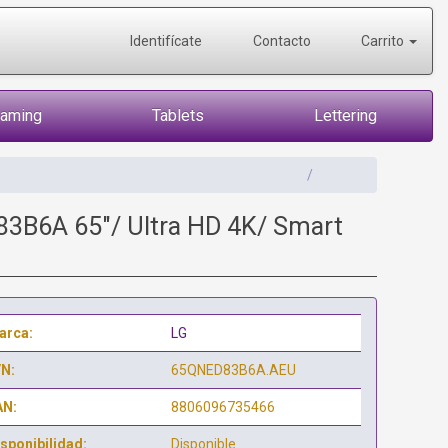
Identifícate
Contacto
Carrito
Gaming
Tablets
Lettering
3B6A 65"/ Ultra HD 4K/ Smart
arca:
LG
/N:
65QNED83B6A.AEU
AN:
8806096735466
sponibilidad:
Disponible