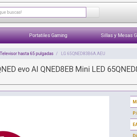
Portatiles Gaming
Sillas y Mesas 
Televisor hasta 65 pulgadas
LG 65QNED83B6A.AEU
 QNED evo AI QNED8EB Mini LED 65QNED8
M
P
E
Di