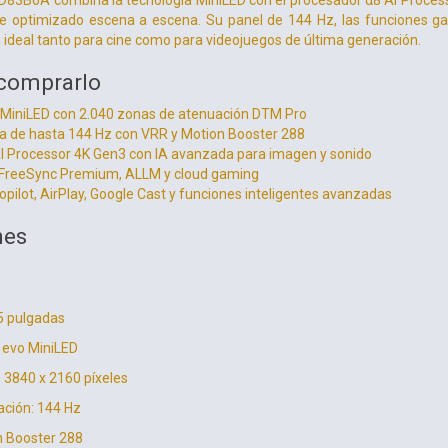
D83B6A combina la tecnología MiniLED con el procesador α8 AI Process
te optimizado escena a escena. Su panel de 144 Hz, las funciones 
n ideal tanto para cine como para videojuegos de última generación.
 comprarlo
MiniLED con 2.040 zonas de atenuación DTM Pro
va de hasta 144 Hz con VRR y Motion Booster 288
I Processor 4K Gen3 con IA avanzada para imagen y sonido
 FreeSync Premium, ALLM y cloud gaming
ilot, AirPlay, Google Cast y funciones inteligentes avanzadas
nes
5 pulgadas
 evo MiniLED
D 3840 x 2160 píxeles
ación: 144 Hz
n Booster 288