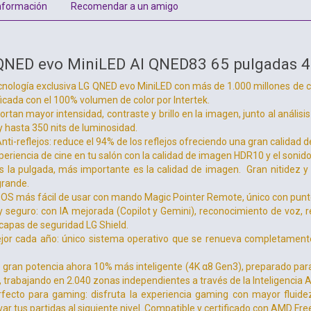
nformación
Recomendar a un amigo
QNED evo MiniLED AI QNED83 65 pulgadas 
tecnología exclusiva LG QNED evo MiniLED con más de 1.000 millones de
ificada con el 100% volumen de color por Intertek.
rtan mayor intensidad, contraste y brillo en la imagen, junto al análi
 hasta 350 nits de luminosidad.
nti-reflejos: reduce el 94% de los reflejos ofreciendo una gran calidad d
periencia de cine en tu salón con la calidad de imagen HDR10 y el sonido 
 la pulgada, más importante es la calidad de imagen. Gran nitidez y 
grande.
OS más fácil de usar con mando Magic Pointer Remote, único con punt
y seguro: con IA mejorada (Copilot y Gemini), reconocimiento de voz, r
capas de seguridad LG Shield.
ejor cada año: único sistema operativo que se renueva completamen
 gran potencia ahora 10% más inteligente (4K α8 Gen3), preparado para
 trabajando en 2.040 zonas independientes a través de la Inteligencia Art
fecto para gaming: disfruta la experiencia gaming con mayor fluid
evar tus partidas al siguiente nivel. Compatible y certificado con AMD 