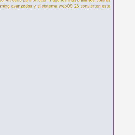
or 4K Gen3 para ofrecer imágenes más brillantes, colores
gaming avanzadas y el sistema webOS 26 convierten este