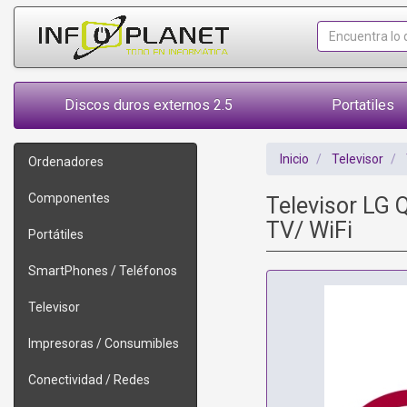
Discos duros externos 2.5
Portatiles
Inicio
Televisor
Ordenadores
Componentes
Televisor LG
TV/ WiFi
Portátiles
SmartPhones / Teléfonos
Televisor
Impresoras / Consumibles
Conectividad / Redes