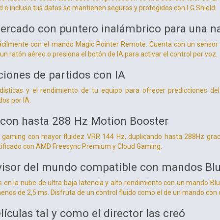
 e incluso tus datos se mantienen seguros y protegidos con LG Shield.
mercado con puntero inalámbrico para una n
 fácilmente con el mando Magic Pointer Remote. Cuenta con un senso
un ratón aéreo o presiona el botón de IA para activar el control por voz.
ciones de partidos con IA
adísticas y el rendimiento de tu equipo para ofrecer predicciones de
os por IA.
 con hasta 288 Hz Motion Booster
a gaming con mayor fluidez VRR 144 Hz, duplicando hasta 288Hz gracia
ertificado con AMD Freesync Premium y Cloud Gaming.
evisor del mundo compatible con mandos Blue
 en la nube de ultra baja latencia y alto rendimiento con un mando Blue
enos de 2,5 ms. Disfruta de un control fluido como el de un mando con 
elículas tal y como el director las creó