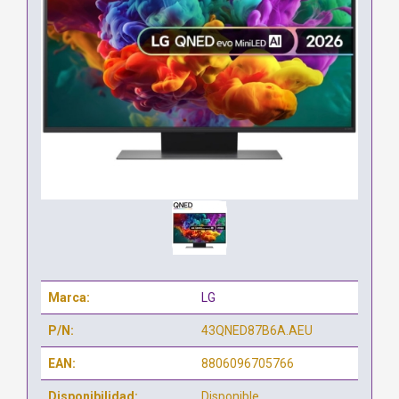
Marca:
LG
P/N:
43QNED87B6A.AEU
EAN:
8806096705766
Disponibilidad:
Disponible