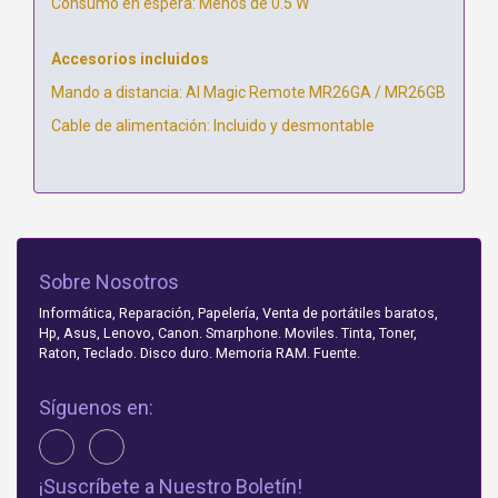
Consumo en espera: Menos de 0.5 W
Accesorios incluidos
Mando a distancia: AI Magic Remote MR26GA / MR26GB
Cable de alimentación: Incluido y desmontable
Sobre Nosotros
Informática, Reparación, Papelería, Venta de portátiles baratos,
Hp, Asus, Lenovo, Canon. Smarphone. Moviles. Tinta, Toner,
Raton, Teclado. Disco duro. Memoria RAM. Fuente.
Síguenos en:
¡Suscríbete a Nuestro Boletín!