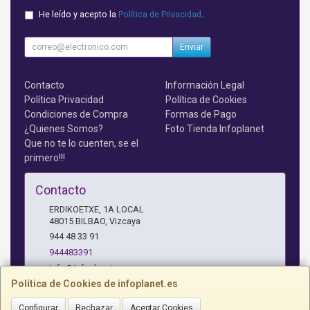
He leído y acepto la
Política de Privacidad
.
Enviar
Contacto
Información Legal
Política Privacidad
Política de Cookies
Condiciones de Compra
Formas de Pago
¿Quienes Somos?
Foto Tienda Infoplanet
Que no te lo cuenten, se el
primero!!!
Contacto
ERDIKOETXE, 1A LOCAL
48015
BILBAO
,
Vizcaya
944 48 33 91
944483391
info@infoplanet.es
Política de Cookies de infoplanet.es
Configurar
Rechazar
Aceptar Cookies