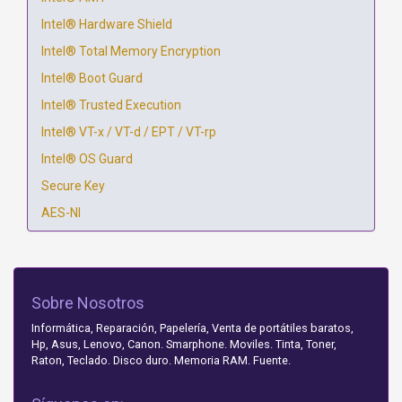
Intel® Hardware Shield
Intel® Total Memory Encryption
Intel® Boot Guard
Intel® Trusted Execution
Intel® VT-x / VT-d / EPT / VT-rp
Intel® OS Guard
Secure Key
AES-NI
Sobre Nosotros
Informática, Reparación, Papelería, Venta de portátiles baratos,
Hp, Asus, Lenovo, Canon. Smarphone. Moviles. Tinta, Toner,
Raton, Teclado. Disco duro. Memoria RAM. Fuente.