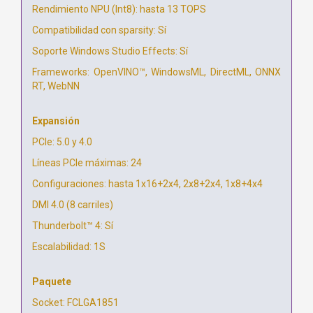
Rendimiento NPU (Int8): hasta 13 TOPS
Compatibilidad con sparsity: Sí
Soporte Windows Studio Effects: Sí
Frameworks: OpenVINO™, WindowsML, DirectML, ONNX
RT, WebNN
Expansión
PCIe: 5.0 y 4.0
Líneas PCIe máximas: 24
Configuraciones: hasta 1x16+2x4, 2x8+2x4, 1x8+4x4
DMI 4.0 (8 carriles)
Thunderbolt™ 4: Sí
Escalabilidad: 1S
Paquete
Socket: FCLGA1851