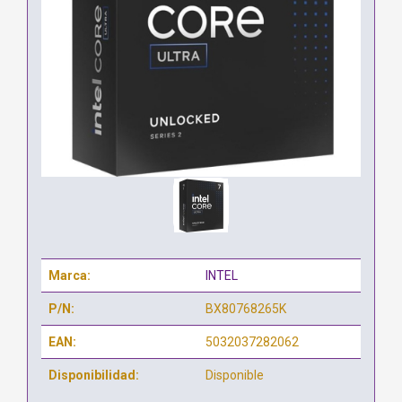
Marca:
INTEL
P/N:
BX80768265K
EAN:
5032037282062
Disponibilidad:
Disponible