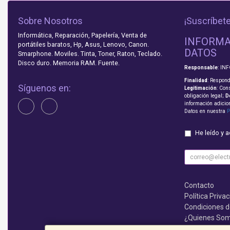
Sobre Nosotros
¡Suscríbete
Informática, Reparación, Papelería, Venta de
INFORMA
portátiles baratos, Hp, Asus, Lenovo, Canon.
DATOS
Smarphone. Moviles. Tinta, Toner, Raton, Teclado.
Disco duro. Memoria RAM. Fuente.
Responsable
: IN
Finalidad
: Respond
Síguenos en:
Legitimación
: Con
obligación legal;
D
información adicio
Datos en nuestra
P
He leído y 
Contacto
Política Priva
Condiciones 
¿Quienes So
Que no te lo c