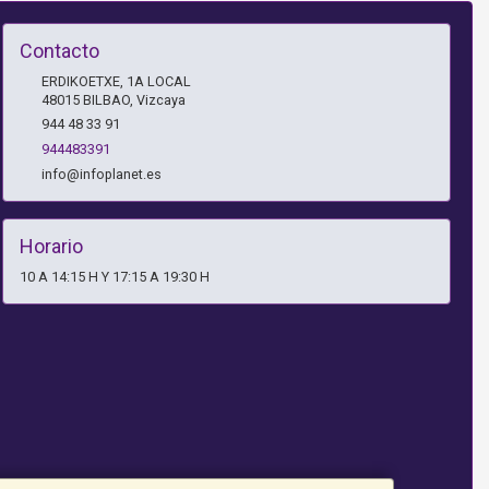
Contacto
ERDIKOETXE, 1A LOCAL
48015
BILBAO
,
Vizcaya
944 48 33 91
944483391
info@infoplanet.es
Horario
10 A 14:15 H Y 17:15 A 19:30 H