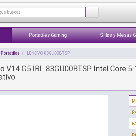
Portatiles Gaming
Sillas y Mesas 
Portatiles
LENOVO 83GU00BTSP
vo V14 G5 IRL 83GU00BTSP Intel Core 5
ativo
M
P
E
Di