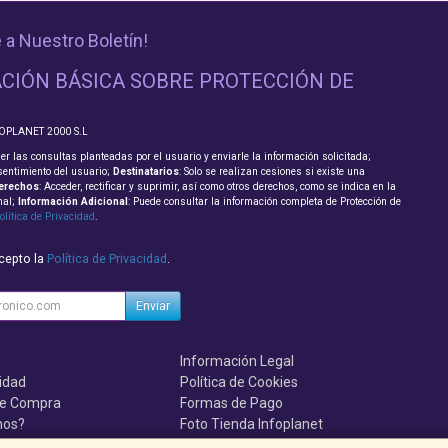
 a Nuestro Boletín!
CIÓN BÁSICA SOBRE PROTECCIÓN DE
FOPLANET 2000 S.L
er las consultas planteadas por el usuario y enviarle la información solicitada;
sentimiento del usuario;
Destinatarios
: Solo se realizan cesiones si existe una
erechos
: Acceder, rectificar y suprimir, así como otros derechos, como se indica en la
nal;
Información Adicional
: Puede consultar la información completa de Protección de
olítica de Privacidad
.
acepto la
Política de Privacidad
.
Enviar
Información Legal
cidad
Política de Cookies
de Compra
Formas de Pago
mos?
Foto Tienda Infoplanet
uenten, se el primero!!!