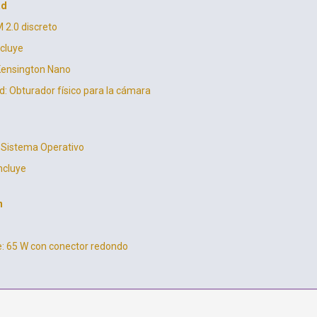
ad
 2.0 discreto
ncluye
Kensington Nano
d: Obturador físico para la cámara
n Sistema Operativo
ncluye
n
e: 65 W con conector redondo