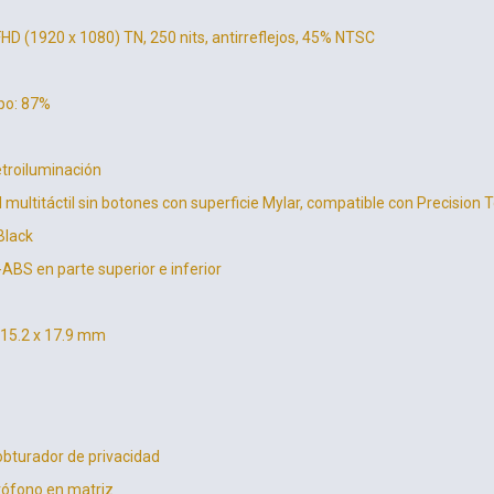
FHD (1920 x 1080) TN, 250 nits, antirreflejos, 45% NTSC
po: 87%
etroiluminación
til multitáctil sin botones con superficie Mylar, compatible con Precisi
Black
-ABS en parte superior e inferior
215.2 x 17.9 mm
bturador de privacidad
rófono en matriz