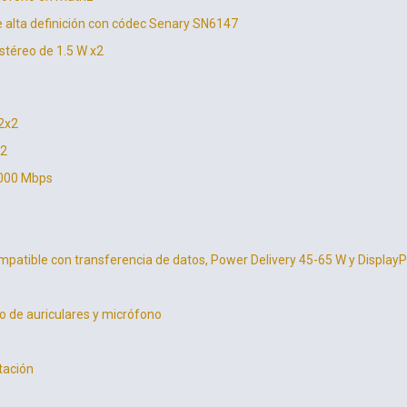
e alta definición con códec Senary SN6147
stéreo de 1.5 W x2
 2x2
.2
1000 Mbps
mpatible con transferencia de datos, Power Delivery 45-65 W y DisplayP
o de auriculares y micrófono
tación