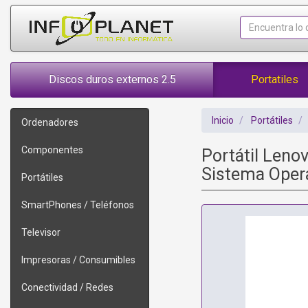
Discos duros externos 2.5
Portatiles
Inicio
Portátiles
Ordenadores
Componentes
Portátil Leno
Sistema Oper
Portátiles
SmartPhones / Teléfonos
Televisor
Impresoras / Consumibles
Conectividad / Redes