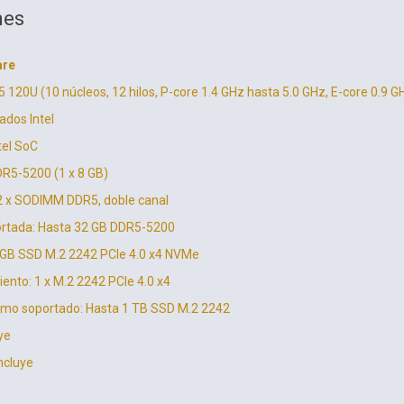
nes
are
 5 120U (10 núcleos, 12 hilos, P-core 1.4 GHz hasta 5.0 GHz, E-core 0.9 
ados Intel
tel SoC
R5-5200 (1 x 8 GB)
2 x SODIMM DDR5, doble canal
tada: Hasta 32 GB DDR5-5200
GB SSD M.2 2242 PCIe 4.0 x4 NVMe
nto: 1 x M.2 2242 PCIe 4.0 x4
o soportado: Hasta 1 TB SSD M.2 2242
ye
incluye