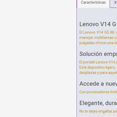
Características
I
Lenovo V14 G
El Lenovo V14 G5 IRL e
manejar multitareas co
pulgadas ofrece una cl
Solución empr
El portátil Lenovo V14
Este dispositivo ligero
desplazas y para aquel
Accede a nuev
Con procesadores Intel 
Elegante, dur
No te dejes engañar po