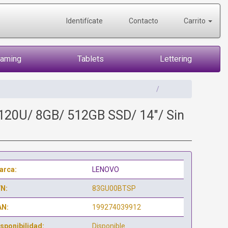
Identifícate
Contacto
Carrito
Gaming
Tablets
Lettering
-120U/ 8GB/ 512GB SSD/ 14"/ Sin
arca:
LENOVO
/N:
83GU00BTSP
AN:
199274039912
sponibilidad:
Disponible