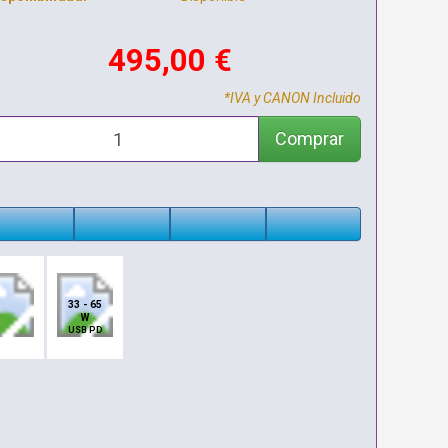
495,00 €
*IVA y CANON Incluido
Comprar
33 - 65
W
USB PD