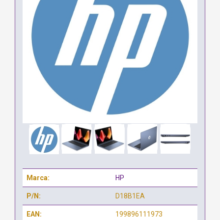
Marca:
HP
P/N:
D18B1EA
EAN:
199896111973