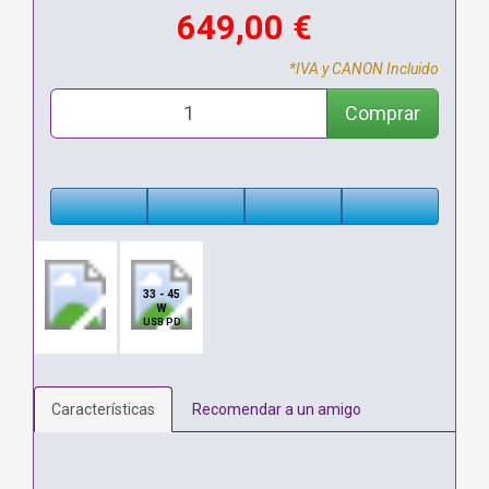
649,00 €
*IVA y CANON Incluido
Comprar
33 - 45
W
USB PD
Características
Recomendar a un amigo