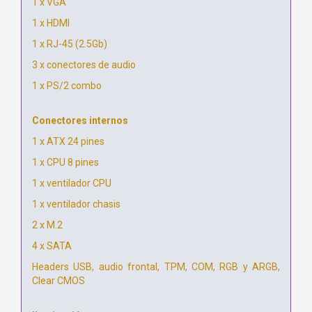
1 x VGA
1 x HDMI
1 x RJ-45 (2.5Gb)
3 x conectores de audio
1 x PS/2 combo
Conectores internos
1 x ATX 24 pines
1 x CPU 8 pines
1 x ventilador CPU
1 x ventilador chasis
2 x M.2
4 x SATA
Headers USB, audio frontal, TPM, COM, RGB y ARGB,
Clear CMOS