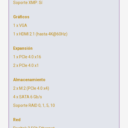
Soporte XMP: Sí
Gráficos
1 x VGA
1 x HDMI 2.1 (hasta 4K@60Hz)
Expansión
1 x PCIe 4.0 x16
2 x PCIe 4.0 x1
Almacenamiento
2 x M.2 (PCIe 4.0 x4)
4 x SATA 6 Gb/s
Soporte RAID 0, 1, 5, 10
Red