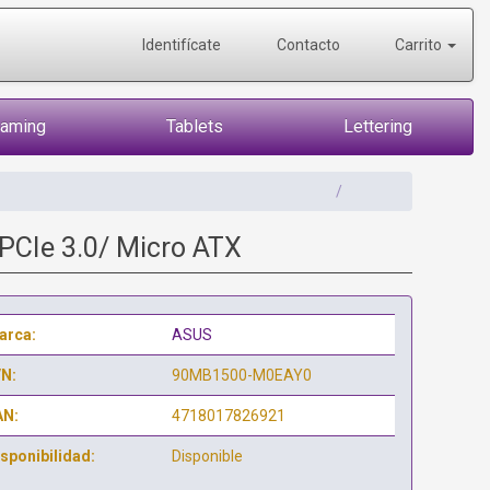
Identifícate
Contacto
Carrito
Gaming
Tablets
Lettering
CIe 3.0/ Micro ATX
arca:
ASUS
/N:
90MB1500-M0EAY0
AN:
4718017826921
sponibilidad:
Disponible