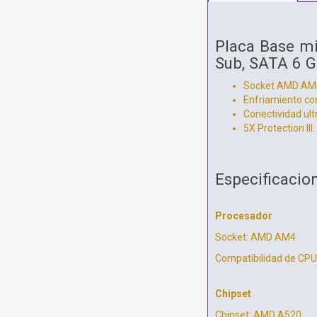
Placa Base m
Sub, SATA 6 G
Socket AMD AM4:
Enfriamiento com
Conectividad ult
5X Protection III
Especificacio
Procesador
Socket: AMD AM4
Compatibilidad de CPU
Chipset
Chipset: AMD A520