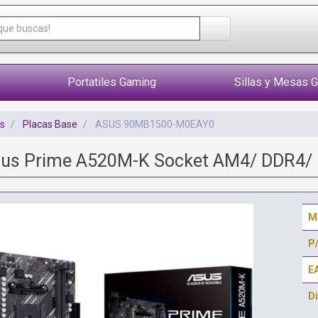
Portatiles Gaming
Sillas y Mesas 
s
Placas Base
ASUS 90MB1500-M0EAY0
sus Prime A520M-K Socket AM4/ DDR4/ P
M
P
E
Di