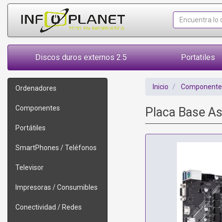
Discos duros externos 2.5
Portatiles
Inicio
Componente
Ordenadores
Componentes
Placa Base A
Portátiles
SmartPhones / Teléfonos
Televisor
Impresoras / Consumibles
Conectividad / Redes