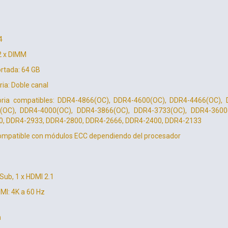
4
2 x DIMM
tada: 64 GB
ia: Doble canal
ria compatibles: DDR4-4866(OC), DDR4-4600(OC), DDR4-4466(OC),
(OC), DDR4-4000(OC), DDR4-3866(OC), DDR4-3733(OC), DDR4-3600
, DDR4-2933, DDR4-2800, DDR4-2666, DDR4-2400, DDR4-2133
ompatible con módulos ECC dependiendo del procesador
-Sub, 1 x HDMI 2.1
I: 4K a 60 Hz
n