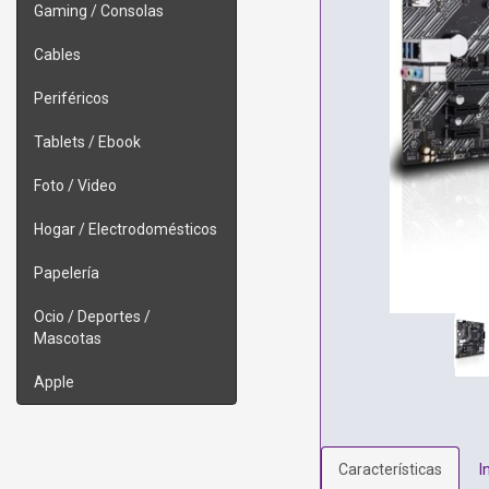
Gaming / Consolas
Cables
Periféricos
Tablets / Ebook
Foto / Video
Hogar / Electrodomésticos
Papelería
Ocio / Deportes /
Mascotas
Apple
Características
I