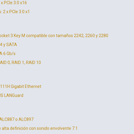
 x PCIe 3.0 x16
: 2 x PCIe 3.0 x1
Socket 3 Key M compatible con tamaños 2242, 2260 y 2280
 x4 y SATA
A 6 Gb/s
AID 0, RAID 1, RAID 10
8111H Gigabit Ethernet
SUS LANGuard
k ALC887 o ALC897
 alta definición con sonido envolvente 7.1