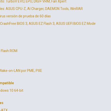
nto: TurboV EVO, EPU, DIGI+ VRM, Fan Xpert
les: ASUS CPU-Z, AI Charger, DAEMON Tools, WinRAR
irus versión de prueba de 60 días
CrashFree BIOS 3, ASUS EZ Flash 3, ASUS UEFI BIOS EZ Mode
 Flash ROM
 Wake-on-LAN por PME, PXE
mpatible
ndows 10 64-bit
es
o-ATX