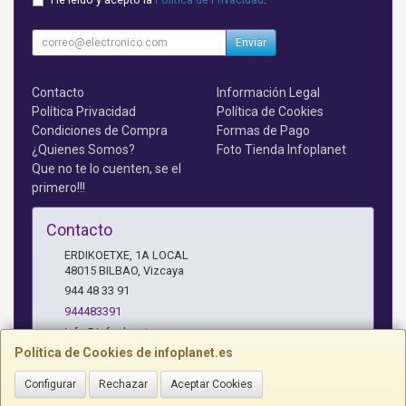
Enviar
Contacto
Información Legal
Política Privacidad
Política de Cookies
Condiciones de Compra
Formas de Pago
¿Quienes Somos?
Foto Tienda Infoplanet
Que no te lo cuenten, se el
primero!!!
Contacto
ERDIKOETXE, 1A LOCAL
48015
BILBAO
,
Vizcaya
944 48 33 91
944483391
info@infoplanet.es
Política de Cookies de infoplanet.es
Configurar
Rechazar
Aceptar Cookies
Horario