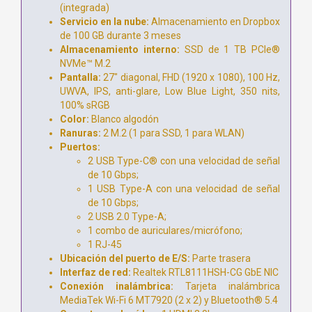
(integrada)
Servicio en la nube:
Almacenamiento en Dropbox
de 100 GB durante 3 meses
Almacenamiento interno:
SSD de 1 TB PCIe®
NVMe™ M.2
Pantalla:
27" diagonal, FHD (1920 x 1080), 100 Hz,
UWVA, IPS, anti-glare, Low Blue Light, 350 nits,
100% sRGB
Color:
Blanco algodón
Ranuras:
2 M.2 (1 para SSD, 1 para WLAN)
Puertos:
2 USB Type-C® con una velocidad de señal
de 10 Gbps;
1 USB Type-A con una velocidad de señal
de 10 Gbps;
2 USB 2.0 Type-A;
1 combo de auriculares/micrófono;
1 RJ-45
Ubicación del puerto de E/S:
Parte trasera
Interfaz de red:
Realtek RTL8111HSH-CG GbE NIC
Conexión inalámbrica:
Tarjeta inalámbrica
MediaTek Wi-Fi 6 MT7920 (2 x 2) y Bluetooth® 5.4