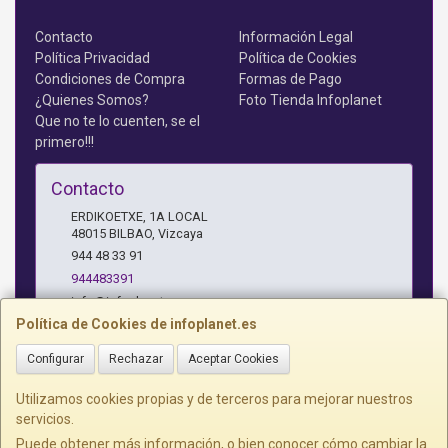
Contacto
Información Legal
Política Privacidad
Política de Cookies
Condiciones de Compra
Formas de Pago
¿Quienes Somos?
Foto Tienda Infoplanet
Que no te lo cuenten, se el
primero!!!
Contacto
ERDIKOETXE, 1A LOCAL
48015
BILBAO
,
Vizcaya
944 48 33 91
944483391
info@infoplanet.es
Política de Cookies de infoplanet.es
Configurar
Rechazar
Aceptar Cookies
Horario
10 A 14:15 H Y 17:15 A 19:30 H
Utilizamos cookies propias y de terceros para mejorar nuestros
servicios.
Puede obtener más información, o bien conocer cómo cambiar la