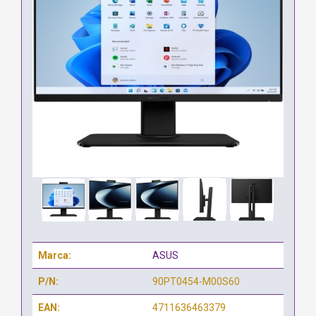
Marca:
ASUS
P/N:
90PT0454-M00S60
EAN:
4711636463379