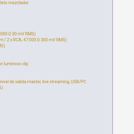
leto mezclador.
7.000 Ω 30 mV RMS)
mm / 2 x RCA, 47.000 Ω 300 mV RMS)
MS)
r luminoso clip
nivel de salida master, live streaming, USB/PC
S)