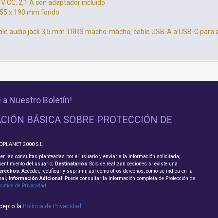
 V CC, 2,1 A con adaptador incluido
 55 x 190 mm fondo
le audio jack 3,5 mm TRRS macho-macho, cable USB-A a USB-C para al
 a Nuestro Boletín!
CIÓN BÁSICA SOBRE PROTECCIÓN DE
FOPLANET 2000 S.L
er las consultas planteadas por el usuario y enviarle la información solicitada;
sentimiento del usuario;
Destinatarios
: Solo se realizan cesiones si existe una
erechos
: Acceder, rectificar y suprimir, así como otros derechos, como se indica en la
nal;
Información Adicional
: Puede consultar la información completa de Protección de
olítica de Privacidad
.
acepto la
Política de Privacidad
.