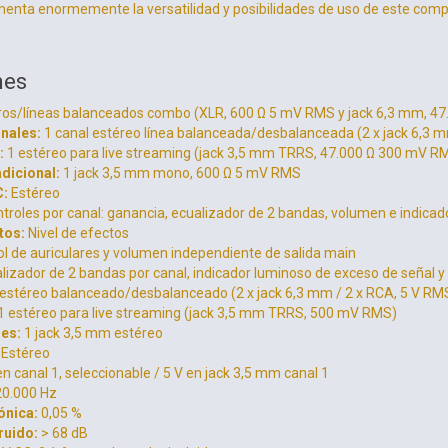
menta enormemente la versatilidad y posibilidades de uso de este comp
nes
ros/líneas balanceados combo (XLR, 600 Ω 5 mV RMS y jack 6,3 mm, 4
nales:
1 canal estéreo línea balanceada/desbalanceada (2 x jack 6,3 
:
1 estéreo para live streaming (jack 3,5 mm TRRS, 47.000 Ω 300 mV R
dicional:
1 jack 3,5 mm mono, 600 Ω 5 mV RMS
C:
Estéreo
troles por canal: ganancia, ecualizador de 2 bandas, volumen e indicado
tos:
Nivel de efectos
l de auriculares y volumen independiente de salida main
lizador de 2 bandas por canal, indicador luminoso de exceso de señal y 
estéreo balanceado/desbalanceado (2 x jack 6,3 mm / 2 x RCA, 5 V RM
1 estéreo para live streaming (jack 3,5 mm TRRS, 500 mV RMS)
res:
1 jack 3,5 mm estéreo
Estéreo
n canal 1, seleccionable / 5 V en jack 3,5 mm canal 1
0.000 Hz
ónica:
0,05 %
ruido:
> 68 dB