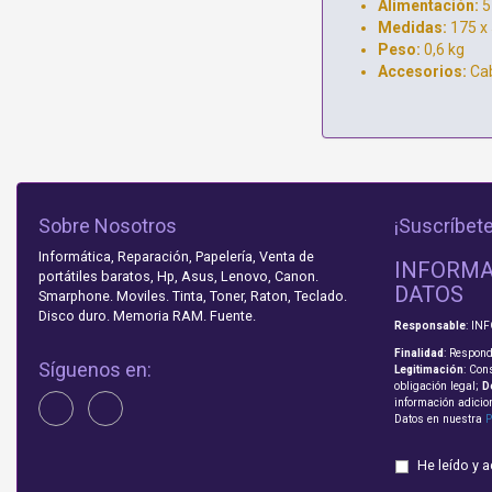
Alimentación:
5
Medidas:
175 x
Peso:
0,6 kg
Accesorios:
Cab
Sobre Nosotros
¡Suscríbete
Informática, Reparación, Papelería, Venta de
INFORMA
portátiles baratos, Hp, Asus, Lenovo, Canon.
DATOS
Smarphone. Moviles. Tinta, Toner, Raton, Teclado.
Disco duro. Memoria RAM. Fuente.
Responsable
: IN
Finalidad
: Respond
Síguenos en:
Legitimación
: Con
obligación legal;
D
información adicio
Datos en nuestra
P
He leído y 