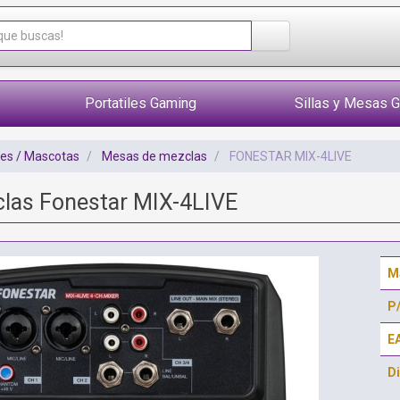
Portatiles Gaming
Sillas y Mesas 
tes / Mascotas
Mesas de mezclas
FONESTAR MIX-4LIVE
las Fonestar MIX-4LIVE
M
P
E
Di