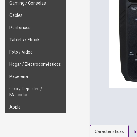
Gaming / Consolas
Cables
Periféricos
Tablets / Ebook
Foto / Video
Hogar / Electrodomésticos
Papelería
Ocio / Deportes /
Mascotas
Apple
Características
I