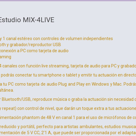
Estudio MIX-4LIVE
y 1 canal estéreo con controles de volumen independientes
oth y grabador/reproductor USB
conexión a PC como tarjeta de audio
eaming
 canales con función live streaming, tarjeta de audio para PC y graba
, podrás conectar tu smartphone o tablet y emitir tu actuación en direct
 tu PC como tarjeta de audio Plug and Play en Windows y Mac. Podrás 
ltánea.
 Bluetooth/USB, reproduce música o graba la actuación sin necesidad 
y repeat) con control de nivel, que darán un toque extra a tus actuacione
imentación phantom de 48 V en canal 1 para el uso de micrófonos de 
ducido y portátil, perfecto para artistas ambulantes, estudios music
mentación de 5 V CC, 2'1 A, que puede ser proporcionada por el adaptado