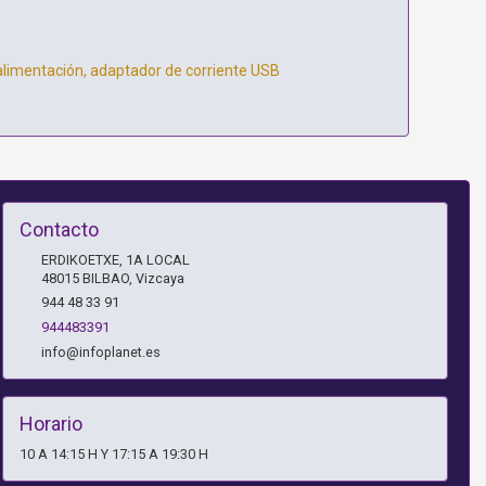
imentación, adaptador de corriente USB
Contacto
ERDIKOETXE, 1A LOCAL
48015
BILBAO
,
Vizcaya
944 48 33 91
944483391
info@infoplanet.es
Horario
10 A 14:15 H Y 17:15 A 19:30 H