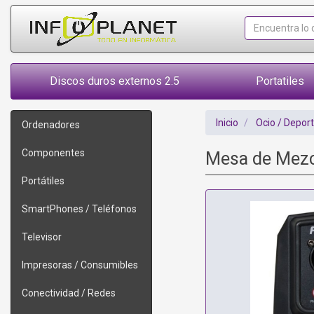
Discos duros externos 2.5
Portatiles
Inicio
Ocio / Depor
Ordenadores
Componentes
Mesa de Mezc
Portátiles
SmartPhones / Teléfonos
Televisor
Impresoras / Consumibles
Conectividad / Redes