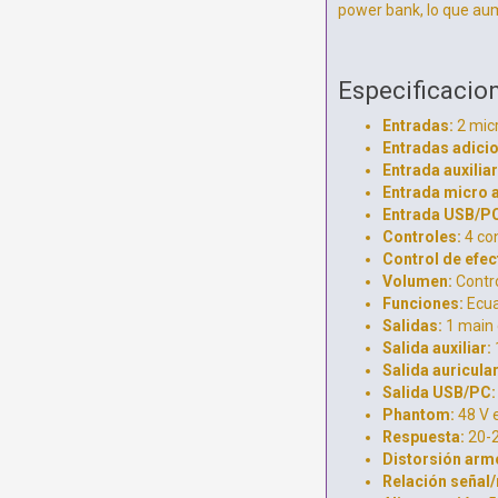
power bank, lo que au
Especificacio
Entradas:
2 mic
Entradas adicio
Entrada auxiliar
Entrada micro a
Entrada USB/P
Controles:
4 con
Control de efec
Volumen:
Contro
Funciones:
Ecua
Salidas:
1 main 
Salida auxiliar:
Salida auricula
Salida USB/PC:
Phantom:
48 V e
Respuesta:
20-2
Distorsión arm
Relación señal/