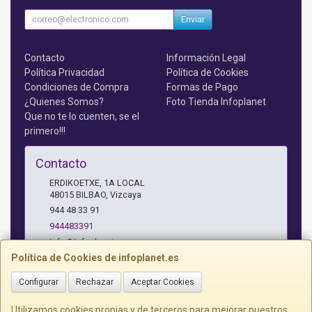
Enviar
Contacto
Información Legal
Política Privacidad
Política de Cookies
Condiciones de Compra
Formas de Pago
¿Quienes Somos?
Foto Tienda Infoplanet
Que no te lo cuenten, se el
primero!!!
Contacto
ERDIKOETXE, 1A LOCAL
48015
BILBAO
,
Vizcaya
944 48 33 91
944483391
info@infoplanet.es
Política de Cookies de infoplanet.es
Configurar
Rechazar
Aceptar Cookies
Horario
10 A 14:15 H Y 17:15 A 19:30 H
Utilizamos cookies propias y de terceros para mejorar nuestros