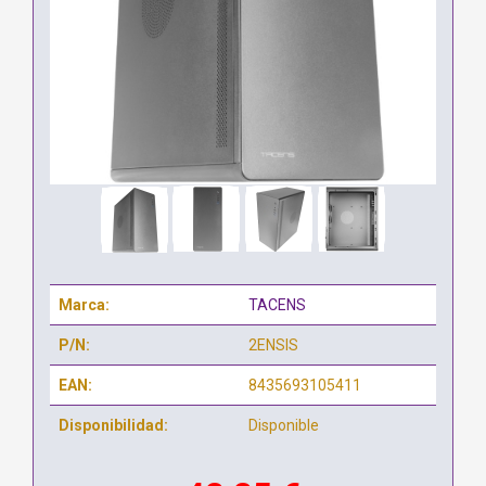
Marca:
TACENS
P/N:
2ENSIS
EAN:
8435693105411
Disponibilidad:
Disponible