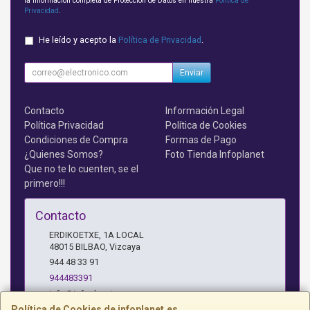
la información completa de Protección de Datos en nuestra
Política de
Privacidad
.
He leído y acepto la
Política de Privacidad
.
Enviar
Contacto
Información Legal
Política Privacidad
Política de Cookies
Condiciones de Compra
Formas de Pago
¿Quienes Somos?
Foto Tienda Infoplanet
Que no te lo cuenten, se el
primero!!!
Contacto
ERDIKOETXE, 1A LOCAL
48015
BILBAO
,
Vizcaya
944 48 33 91
944483391
info@infoplanet.es
Política de Cookies de infoplanet.es