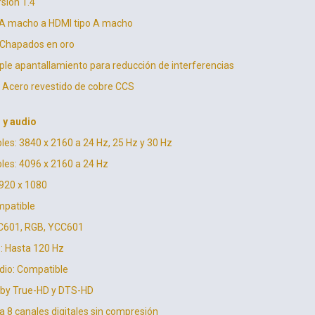
sión 1.4
 A macho a HDMI tipo A macho
 Chapados en oro
ple apantallamiento para reducción de interferencias
: Acero revestido de cobre CCS
 y audio
es: 3840 x 2160 a 24 Hz, 25 Hz y 30 Hz
les: 4096 x 2160 a 24 Hz
1920 x 1080
mpatible
CC601, RGB, YCC601
: Hasta 120 Hz
dio: Compatible
lby True-HD y DTS-HD
a 8 canales digitales sin compresión