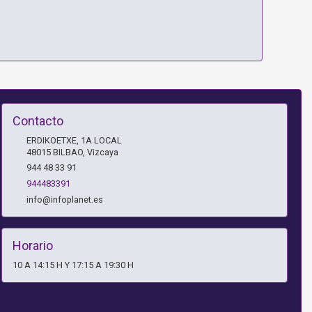
Contacto
ERDIKOETXE, 1A LOCAL
48015
BILBAO
,
Vizcaya
944 48 33 91
944483391
info@infoplanet.es
Horario
10 A 14:15 H Y 17:15 A 19:30 H