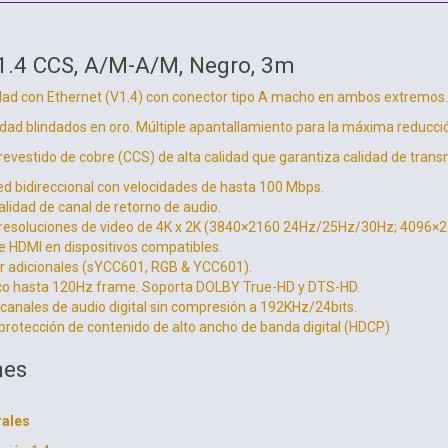
1.4 CCS, A/M-A/M, Negro, 3m
idad con Ethernet (V1.4) con conector tipo A macho en ambos extremos
idad blindados en oro. Múltiple apantallamiento para la máxima reducció
evestido de cobre (CCS) de alta calidad que garantiza calidad de trans
red bidireccional con velocidades de hasta 100 Mbps.
lidad de canal de retorno de audio.
resoluciones de video de 4K x 2K (3840×2160 24Hz/25Hz/30Hz; 4096×2
e HDMI en dispositivos compatibles.
or adicionales (sYCC601, RGB & YCC601).
co hasta 120Hz frame. Soporta DOLBY True-HD y DTS-HD.
canales de audio digital sin compresión a 192KHz/24bits.
rotección de contenido de alto ancho de banda digital (HDCP)
nes
rales