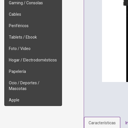
Gaming / Consolas
Cables
Periféricos
Tablets / Ebook
Foto / Video
Hogar / Electrodomésticos
Papelería
Ocio / Deportes /
Mascotas
Apple
Características
I