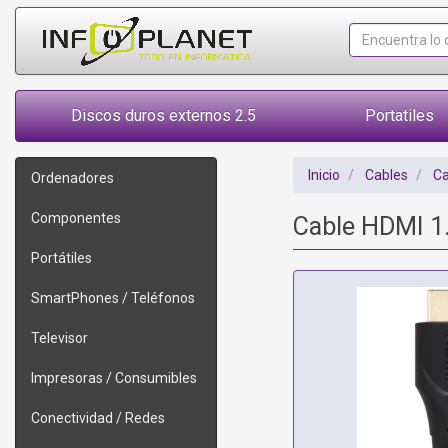
Discos duros externos 2.5
Portatiles
Inicio
Cables
Ca
Ordenadores
Componentes
Cable HDMI 1
Portátiles
SmartPhones / Teléfonos
Televisor
Impresoras / Consumibles
Conectividad / Redes