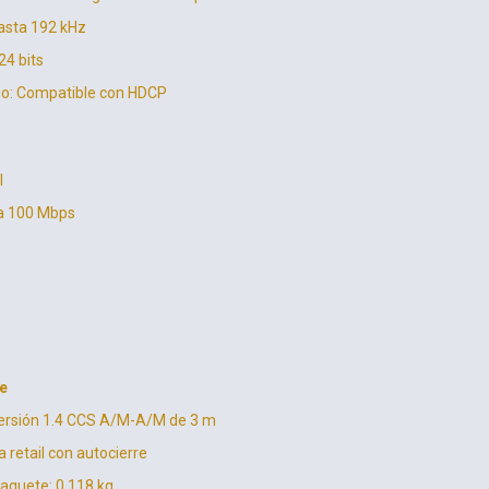
Hasta 192 kHz
24 bits
do: Compatible con HDCP
l
ta 100 Mbps
e
 versión 1.4 CCS A/M-A/M de 3 m
 retail con autocierre
aquete: 0.118 kg