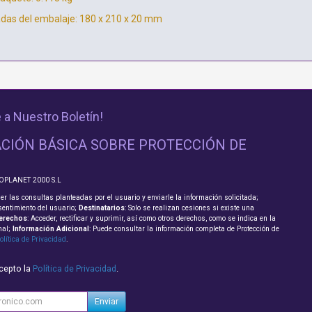
as del embalaje: 180 x 210 x 20 mm
 a Nuestro Boletín!
CIÓN BÁSICA SOBRE PROTECCIÓN DE
FOPLANET 2000 S.L
er las consultas planteadas por el usuario y enviarle la información solicitada;
sentimiento del usuario;
Destinatarios
: Solo se realizan cesiones si existe una
erechos
: Acceder, rectificar y suprimir, así como otros derechos, como se indica en la
nal;
Información Adicional
: Puede consultar la información completa de Protección de
olítica de Privacidad
.
acepto la
Política de Privacidad
.
Enviar