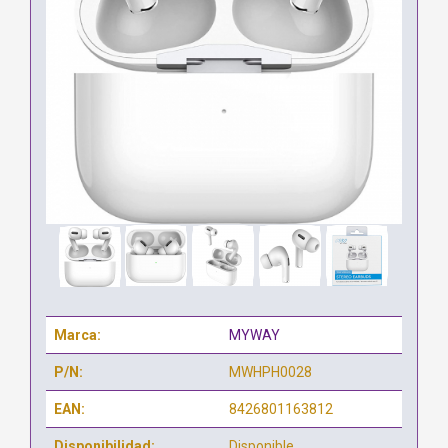
Marca:
MYWAY
P/N:
MWHPH0028
EAN:
8426801163812
Disponibilidad:
Disponible