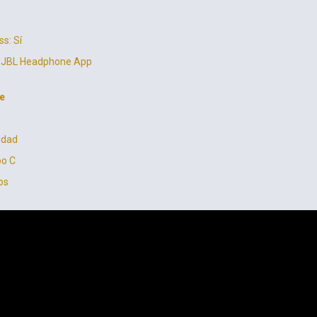
s: Sí
: JBL Headphone App
e
idad
po C
os