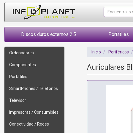
Discos duros externos 2.5
Portatiles
Inicio
Periféricos
Ordenadores
Componentes
Auriculares B
Portátiles
SmartPhones / Teléfonos
Televisor
Impresoras / Consumibles
Conectividad / Redes