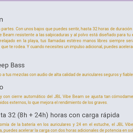
m
s partes. Con unos bajos que puedes sentir, hasta 32 horas de duración 
e Beam resistente a las salpicaduras y al polvo está diseñado para tu e
relajado en la playa, tus llamadas estéreo manos libres siempre ser
o que te rodea. Y cuando necesites un impulso adicional, puedes acelera
eep Bass
 a tus mezclas con audio de alta calidad de auriculares seguros y fiab
o
y con cierre automático del JBL Vibe Beam se ajusta tan cómodament
idos externos, lo que mejora el rendimiento de los graves.
sta 32 (8h + 24h) horas con carga rápida
mía de la batería en los auriculares y 24 en el estuche, el JBL Vi
, puedes acelerar la carga con dos horas adicionales de potencia en so