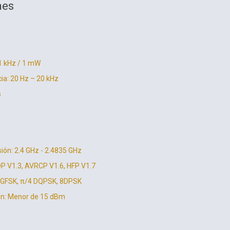
nes
 1 kHz / 1 mW
ia: 20 Hz – 20 kHz
s
ión: 2.4 GHz - 2.4835 GHz
DP V1.3, AVRCP V1.6, HFP V1.7
: GFSK, π/4 DQPSK, 8DPSK
ón: Menor de 15 dBm