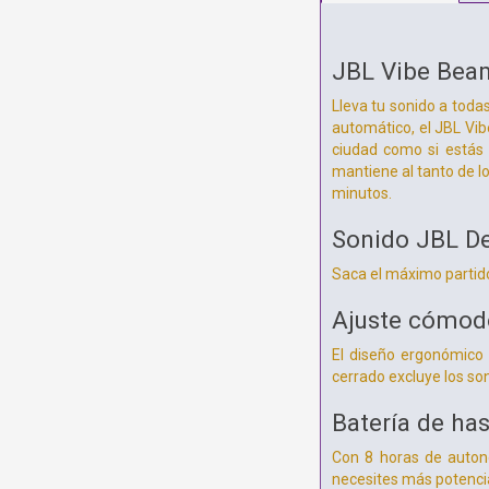
JBL Vibe Bea
Lleva tu sonido a toda
automático, el JBL Vib
ciudad como si estás 
mantiene al tanto de l
minutos.
Sonido JBL D
Saca el máximo partido
Ajuste cómod
El diseño ergonómico 
cerrado excluye los son
Batería de ha
Con 8 horas de autono
necesites más potencia