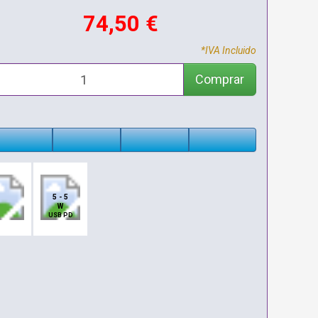
74,50 €
*IVA Incluido
Comprar
5 - 5
W
USB PD