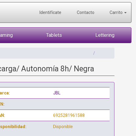
Identifícate
Contacto
Carrito
Gaming
Tablets
Lettering
 carga/ Autonomía 8h/ Negra
arca:
JBL
/N:
AN:
6925281961588
sponibilidad:
Disponible