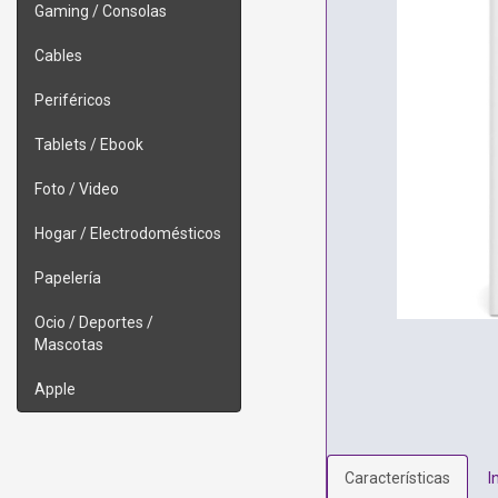
Gaming / Consolas
Cables
Periféricos
Tablets / Ebook
Foto / Video
Hogar / Electrodomésticos
Papelería
Ocio / Deportes /
Mascotas
Apple
Características
I