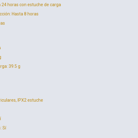
a 24 horas con estuche de carga
ción: Hasta 8 horas
ras
s
g
rga: 39.5 g
riculares, IPX2 estuche
í
: Sí