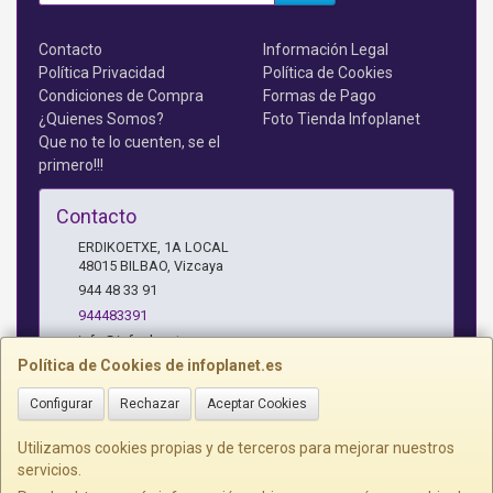
Contacto
Información Legal
Política Privacidad
Política de Cookies
Condiciones de Compra
Formas de Pago
¿Quienes Somos?
Foto Tienda Infoplanet
Que no te lo cuenten, se el
primero!!!
Contacto
ERDIKOETXE, 1A LOCAL
48015
BILBAO
,
Vizcaya
944 48 33 91
944483391
info@infoplanet.es
Política de Cookies de infoplanet.es
Configurar
Rechazar
Aceptar Cookies
Horario
10 A 14:15 H Y 17:15 A 19:30 H
Utilizamos cookies propias y de terceros para mejorar nuestros
servicios.