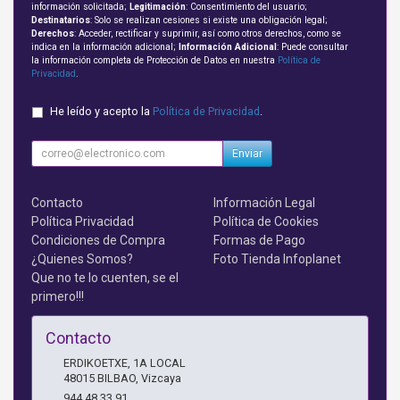
información solicitada;
Legitimación
: Consentimiento del usuario;
Destinatarios
: Solo se realizan cesiones si existe una obligación legal;
Derechos
: Acceder, rectificar y suprimir, así como otros derechos, como se
indica en la información adicional;
Información Adicional
: Puede consultar
la información completa de Protección de Datos en nuestra
Política de
Privacidad
.
He leído y acepto la
Política de Privacidad
.
Enviar
Contacto
Información Legal
Política Privacidad
Política de Cookies
Condiciones de Compra
Formas de Pago
¿Quienes Somos?
Foto Tienda Infoplanet
Que no te lo cuenten, se el
primero!!!
Contacto
ERDIKOETXE, 1A LOCAL
48015
BILBAO
,
Vizcaya
944 48 33 91