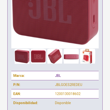
Marca:
JBL
P/N:
JBLGOES2REDEU
EAN:
1200130018602
Disponibilidad:
Disponible