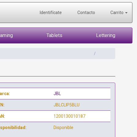
Identifícate
Contacto
Carrito
Gaming
Tablets
Lettering
arca:
JBL
/N:
JBLCLIP5BLU
AN:
1200130010187
sponibilidad:
Disponible