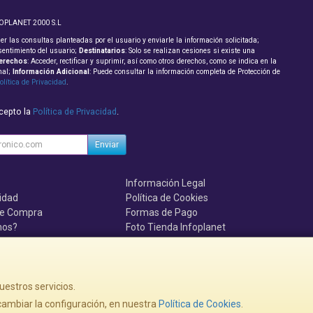
FOPLANET 2000 S.L
er las consultas planteadas por el usuario y enviarle la información solicitada;
sentimiento del usuario;
Destinatarios
: Solo se realizan cesiones si existe una
erechos
: Acceder, rectificar y suprimir, así como otros derechos, como se indica en la
nal;
Información Adicional
: Puede consultar la información completa de Protección de
olítica de Privacidad
.
acepto la
Política de Privacidad
.
Enviar
Información Legal
cidad
Política de Cookies
de Compra
Formas de Pago
mos?
Foto Tienda Infoplanet
uenten, se el primero!!!
uestros servicios.
, , , , España. - C.I.F.: B95075172 - Tfno:
ambiar la configuración, en nuestra
Política de Cookies
.