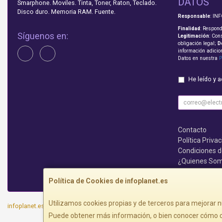
DATOS
Smarphone. Moviles. Tinta, Toner, Raton, Teclado.
Disco duro. Memoria RAM. Fuente.
Responsable
: IN
Finalidad
: Respond
Síguenos en:
Legitimación
: Con
obligación legal;
D
información adicio
Datos en nuestra
P
He leído y 
Contacto
Política Priva
Condiciones 
¿Quienes So
Que no te lo c
Política de Cookies de infoplanet.es
Utilizamos cookies propias y de terceros para mejorar n
infoplanet.es © 2026
Puede obtener más información, o bien conocer cómo c