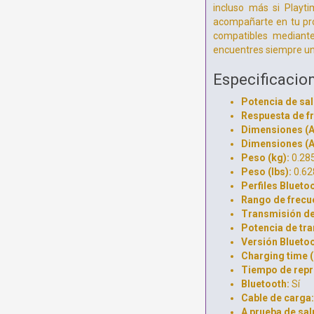
incluso más si Playti
acompañarte en tu pró
compatibles mediante
encuentres siempre uno 
Especificacio
Potencia de sal
Respuesta de f
Dimensiones (An
Dimensiones (An
Peso (kg):
0.28
Peso (lbs):
0.62
Perfiles Blueto
Rango de frecu
Transmisión de
Potencia de tr
Versión Blueto
Charging time (
Tiempo de repr
Bluetooth:
Sí
Cable de carga:
A prueba de sa