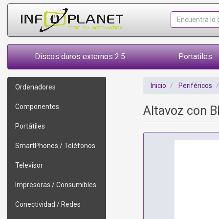
Discos duros externos 2.5
Portatiles
Inicio
Periféricos
Ordenadores
Componentes
Altavoz con B
Portátiles
SmartPhones / Teléfonos
Televisor
Impresoras / Consumibles
Conectividad / Redes