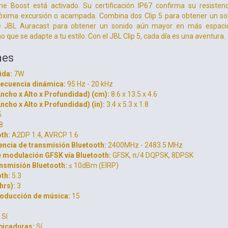
me Boost está activado. Su certificación IP67 confirma su resisten
xima excursión o acampada. Combina dos Clip 5 para obtener un soni
 JBL Auracast para obtener un sonido aún mayor en más espacio.
que se adapte a tu estilo. Con el JBL Clip 5, cada día es una aventura.
nes
ida:
7W
recuencia dinámica:
95 Hz - 20 kHz
cho x Alto x Profundidad) (cm):
8.6 x 13.5 x 4.6
cho x Alto x Profundidad) (in):
3.4 x 5.3 x 1.8
5
8
oth:
A2DP 1.4, AVRCP 1.6
encia de transmisión Bluetooth:
2400MHz - 2483.5 MHz
 modulación GFSK vía Bluetooth:
GFSK, π/4 DQPSK, 8DPSK
ansmisión Bluetooth:
≤ 10dBm (EIRP)
oth:
5.3
hrs):
3
oducción de música:
15
Sí
lpicaduras:
Sí