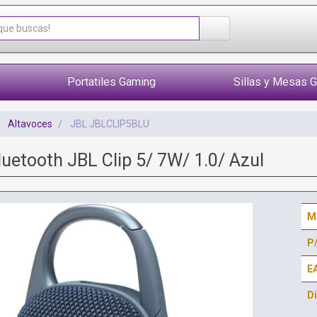
Portatiles Gaming
Sillas y Mesas 
Altavoces
JBL JBLCLIP5BLU
luetooth JBL Clip 5/ 7W/ 1.0/ Azul
M
P
E
Di