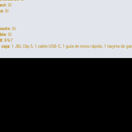
ast:
Sí
a:
Sí
punto:
Sí
ble:
Sí
X:
IP67
 caja:
1 JBL Clip 5,
1 cable USB-C,
1 guía de inicio rápido,
1 tarjeta de ga