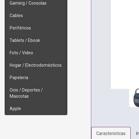
Gaming / Consolas
Cables
Periféricos
Tablets / Ebook
Foto / Video
Hogar / Electrodomésticos
Papelería
Ocio / Deportes /
Mascotas
Apple
Características
I