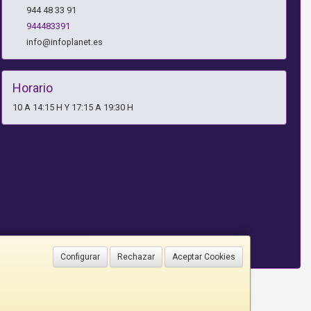
944 48 33 91
944483391
info@infoplanet.es
Horario
10 A 14:15 H Y 17:15 A 19:30 H
Configurar
Rechazar
Aceptar Cookies